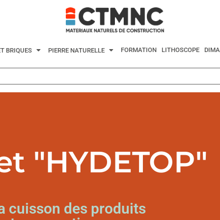
FORMATION
LITHOSCOPE
DIMA
ET BRIQUES
PIERRE NATURELLE
jet "HYDETOP"
a cuisson des produits